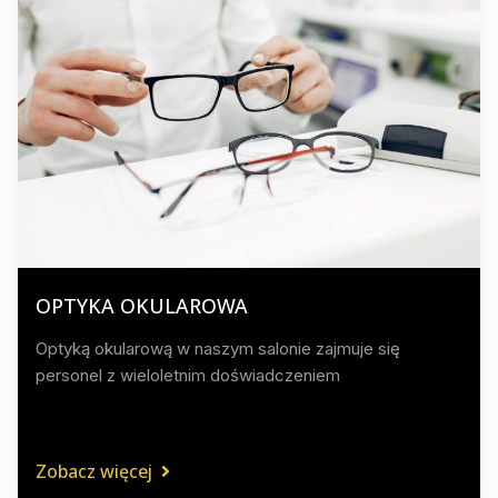
OPTYKA OKULAROWA
Optyką okularową w naszym salonie zajmuje się
personel z wieloletnim doświadczeniem
Zobacz więcej