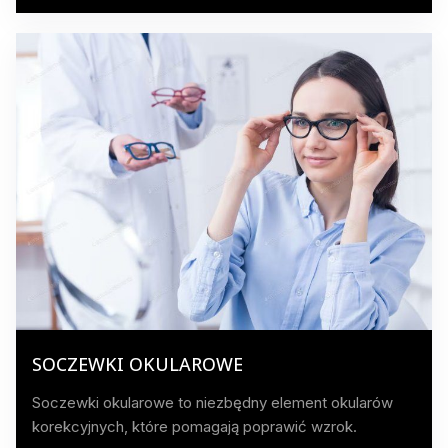
SOCZEWKI OKULAROWE
Soczewki okularowe to niezbędny element okularów
korekcyjnych, które pomagają poprawić wzrok.