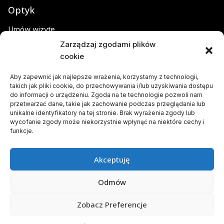
Optyk
Umów wizytę
Zarządzaj zgodami plików
O nas
cookie
Blog
Aby zapewnić jak najlepsze wrażenia, korzystamy z technologii,
takich jak pliki cookie, do przechowywania i/lub uzyskiwania dostępu
Kontakt
do informacji o urządzeniu. Zgoda na te technologie pozwoli nam
przetwarzać dane, takie jak zachowanie podczas przeglądania lub
Polityka prywatności
unikalne identyfikatory na tej stronie. Brak wyrażenia zgody lub
wycofanie zgody może niekorzystnie wpłynąć na niektóre cechy i
Polityka plików cookies (EU)
funkcje.
Social Media
Akceptuję
Odmów
Zobacz Preferencje
Copyright© 2023 Optyk Powązka - Realizacja: Damian